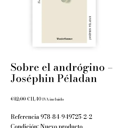
Sobre el andrógino –
Joséphin Péladan
El
El
€
12,00
€
11,40
IVA incluido
precio
precio
original
actual
Referencia 978-84-949725-2-2
era:
es:
Condición: Nuevo producto