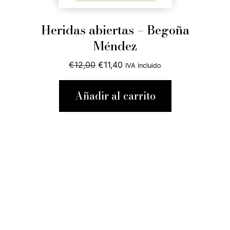
Heridas abiertas – Begoña
Méndez
El
El
€
12,00
€
11,40
IVA incluido
precio
precio
original
actual
Añadir al carrito
era:
es:
€12,00.
€11,40.