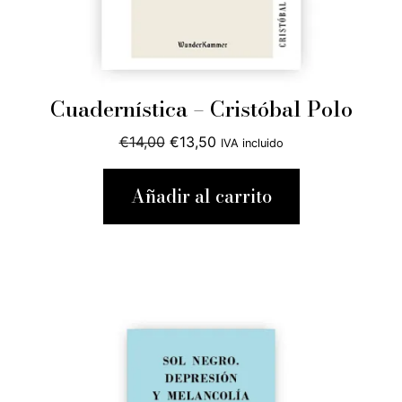
Cuadernística – Cristóbal Polo
El
El
€
14,00
€
13,50
IVA incluido
precio
precio
original
actual
Añadir al carrito
era:
es:
€14,00.
€13,50.