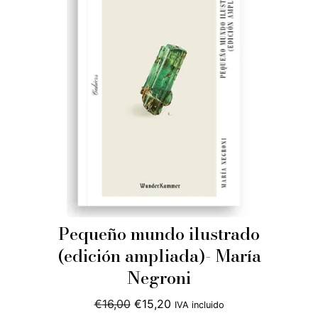
Pequeño mundo ilustrado
(edición ampliada)- María
Negroni
El
El
€
16,00
€
15,20
IVA incluido