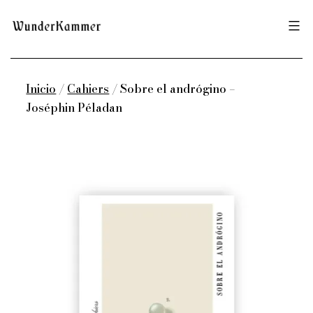
Saltar
Wunderkammer
al
contenido
Inicio
/
Cahiers
/ Sobre el andrógino –
Joséphin Péladan