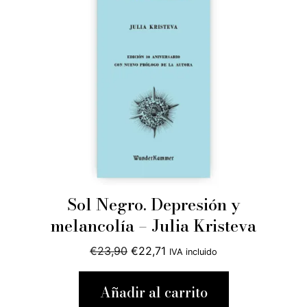
Sol Negro. Depresión y
melancolía – Julia Kristeva
El
El
€
23,90
€
22,71
IVA incluido
precio
precio
original
actual
Añadir al carrito
era:
es: