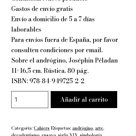
€12,00.
€11,40.
Gastos de envío gratis
Envío a domicilio de 5 a 7 días
laborables
Para envíos fuera de España, por favor
consulten condiciones por email.
Sobre el andrógino, Joséphin Péladan
11×16,5 cm. Rústica. 80 pág.
ISBN: 978-84-949725-2-2
Sobre
Añadir al carrito
el
andrógino
-
Categoría:
Cahiers
Etiquetas:
andrógino
,
arte
,
Joséphin
decadentismo
,
ensayo
,
siglo XIX
,
simbología