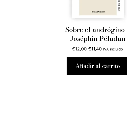
Sobre el andrógino 
Joséphin Péladan
El
El
€
12,00
€
11,40
IVA incluido
precio
precio
original
actual
Añadir al carrito
era:
es:
€12,00.
€11,40.