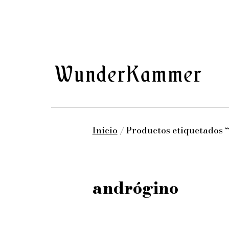
Saltar
al
contenido
Wunderkammer
Inicio
/ Productos etiquetados 
andrógino