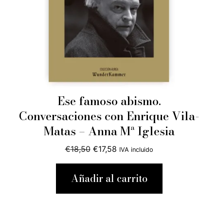
Ese famoso abismo.
Conversaciones con Enrique Vila-
Matas – Anna Mª Iglesia
El
El
€
18,50
€
17,58
IVA incluido
precio
precio
original
actual
Añadir al carrito
era:
es:
€18,50.
€17,58.