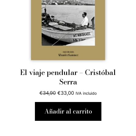
El viaje pendular – Cristóbal
Serra
El
El
€
34,90
€
33,00
IVA incluido
precio
precio
original
actual
Añadir al carrito
era:
es:
€34,90.
€33,00.