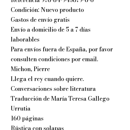
era:
es:
Condición: Nuevo producto
€21,00.
€19,95.
Gastos de envío gratis
Envío a domicilio de 5 a 7 días
laborables
Para envíos fuera de España, por favor
consulten condiciones por email.
Michon, Pierre
Llega el rey cuando quiere.
Conversaciones sobre literatura
Traducción de María Teresa Gallego
Urrutia
160 páginas
Rústica con solapas