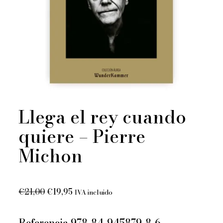
Llega el rey cuando
quiere – Pierre
Michon
El
El
€
21,00
€
19,95
IVA incluido
precio
precio
original
actual
Referencia 978-84-945879-8-6