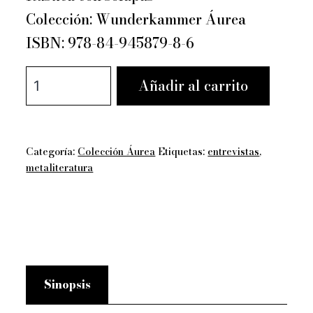
Colección: Wunderkammer Áurea
ISBN: 978-84-945879-8-6
Llega
Añadir al carrito
el
rey
cuando
Categoría:
Colección Áurea
Etiquetas:
entrevistas
,
quiere
metaliteratura
-
Pierre
Michon
cantidad
Sinopsis