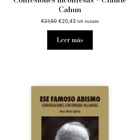
Cahun
El
El
€
21,50
€
20,43
IVA incluido
precio
precio
original
actual
Leer más
era:
es:
€21,50.
€20,43.