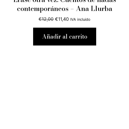
contemporáneos – Ana Llurba
El
El
€
12,00
€
11,40
IVA incluido
precio
precio
original
actual
Añadir al carrito
era:
es:
€12,00.
€11,40.