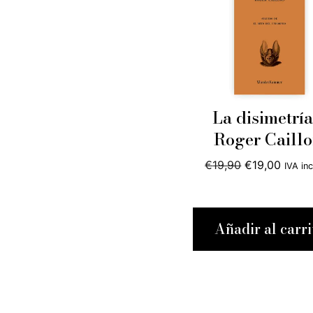
La disimetría
Roger Caillo
El
El
€
19,90
€
19,00
IVA in
precio
preci
original
actual
era:
es:
Añadir al carri
€19,90.
€19,0