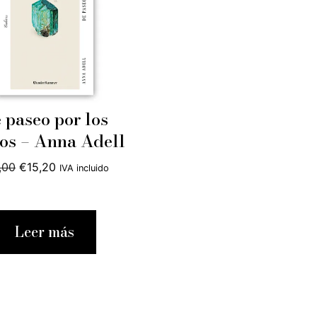
 paseo por los
os – Anna Adell
El
El
,00
€
15,20
IVA incluido
precio
precio
original
actual
era:
es:
Leer más
€16,00.
€15,20.