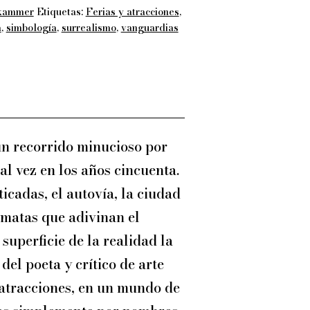
kammer
Etiquetas:
Ferias y atracciones
,
a
,
simbología
,
surrealismo
,
vanguardias
 un recorrido minucioso por
al vez en los años cincuenta.
icadas, el autovía, la ciudad
ómatas que adivinan el
superficie de la realidad la
del poeta y crítico de arte
 atracciones, en un mundo de