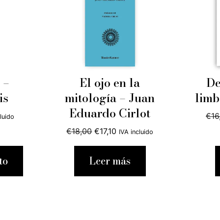
 –
El ojo en la
De
is
mitología – Juan
limb
Eduardo Cirlot
€
16
cluido
o
El
El
€
18,00
€
17,10
IVA incluido
precio
precio
original
actual
to
Leer más
0.
era:
es:
€18,00.
€17,10.