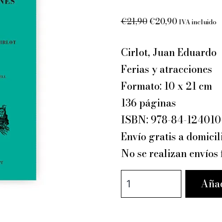
El
El
€
21,90
€
20,90
IVA incluido
precio
precio
original
actual
Cirlot, Juan Eduardo
era:
es:
Ferias y atracciones
€21,90.
€20,90.
Formato: 10 x 21 cm
136 páginas
ISBN: 978-84-124010
Envío gratis a domicil
No se realizan envíos
Ferias
Añad
y
atracciones
–