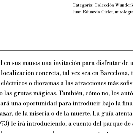
Categoría:
Colección Wunder
Juan
Juan Eduardo Cirlot
,
mitologí
Eduardo
Cirlot
cantidad
ed en sus manos una invitación para disfrutar de
localización concreta, tal vez sea en Barcelona, t
eléctricos o dioramas a las atracciones más sofist
a o las grutas mágicas. También, cómo no, los aut
rá una oportunidad para introducir bajo la fina 
zar, de la miseria o de la muerte. La guía atenta 
73) le irá introduciendo, a cuento del parque de