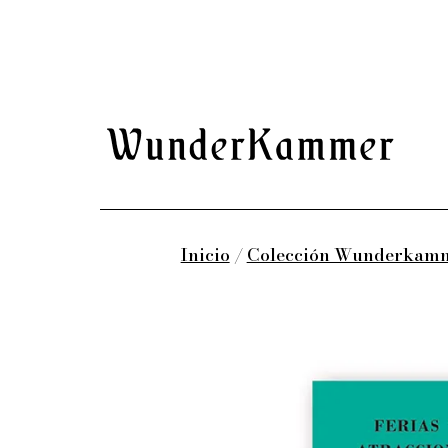
Saltar
al
contenido
Wunderkammer
Inicio
/
Colección Wunderkam