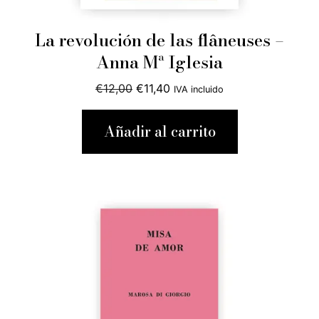
La revolución de las flâneuses –
Anna Mª Iglesia
El
El
€
12,00
€
11,40
IVA incluido
precio
precio
original
actual
Añadir al carrito
era:
es:
€12,00.
€11,40.