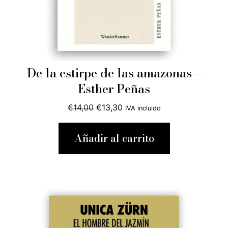
De la estirpe de las amazonas –
Esther Peñas
El
El
€
14,00
€
13,30
IVA incluido
precio
precio
original
actual
Añadir al carrito
era:
es:
€14,00.
€13,30.