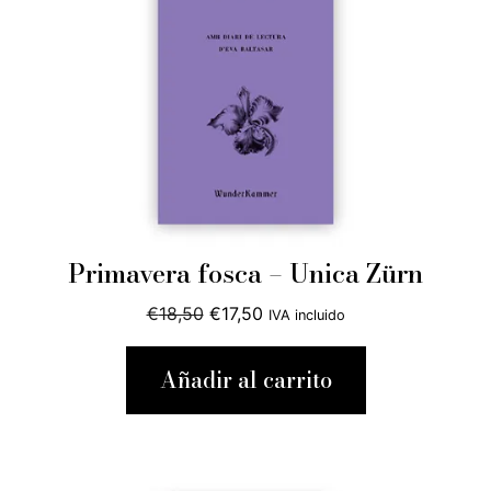
Primavera fosca – Unica Zürn
El
El
€
18,50
€
17,50
IVA incluido
precio
precio
original
actual
Añadir al carrito
era:
es:
€18,50.
€17,50.