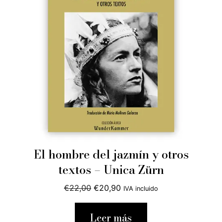
El hombre del jazmín y otros
textos – Unica Zürn
El
El
€
22,00
€
20,90
IVA incluido
precio
precio
original
actual
Leer más