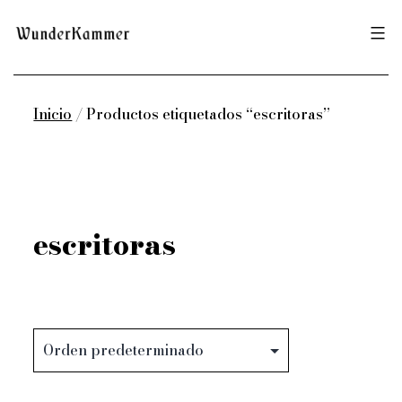
Saltar
Wunderkammer
al
contenido
Inicio
/ Productos etiquetados “escritoras”
escritoras