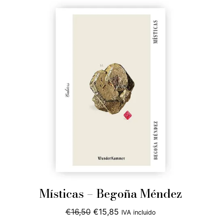
Místicas – Begoña Méndez
El
El
€
16,50
€
15,85
IVA incluido