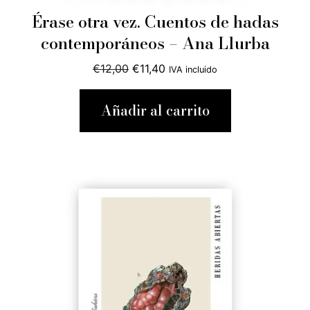
Érase otra vez. Cuentos de hadas
contemporáneos – Ana Llurba
El
El
€
12,00
€
11,40
IVA incluido
precio
precio
original
actual
Añadir al carrito
era:
es:
€12,00.
€11,40.