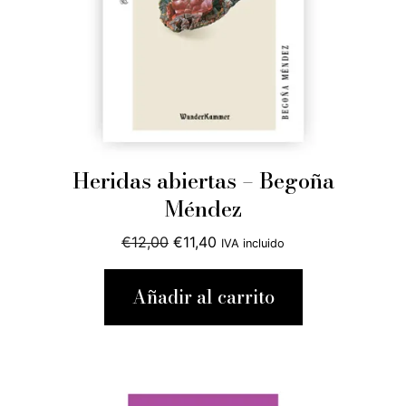
Heridas abiertas – Begoña
Méndez
El
El
€
12,00
€
11,40
IVA incluido
precio
precio
original
actual
Añadir al carrito
era:
es:
€12,00.
€11,40.