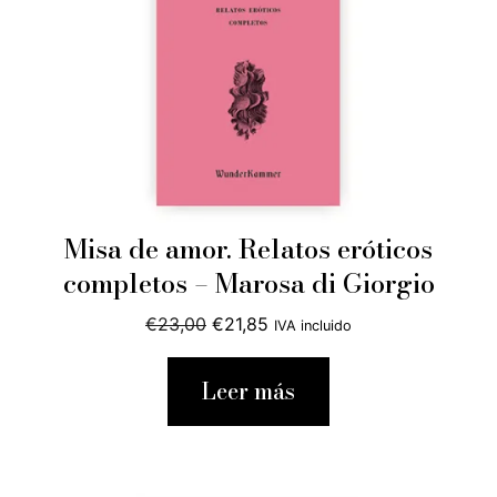
Misa de amor. Relatos eróticos
completos – Marosa di Giorgio
El
El
€
23,00
€
21,85
IVA incluido
precio
precio
original
actual
Leer más
era:
es:
€23,00.
€21,85.