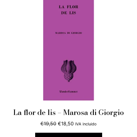
La flor de lis – Marosa di Giorgio
El
El
€
19,50
€
18,50
IVA incluido
precio
precio