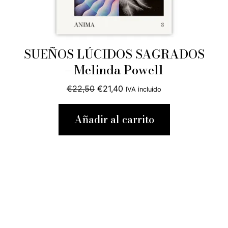
SUEÑOS LÚCIDOS SAGRADOS
– Melinda Powell
El
El
€
22,50
€
21,40
IVA incluido
precio
precio
original
actual
Añadir al carrito
era:
es:
€22,50.
€21,40.