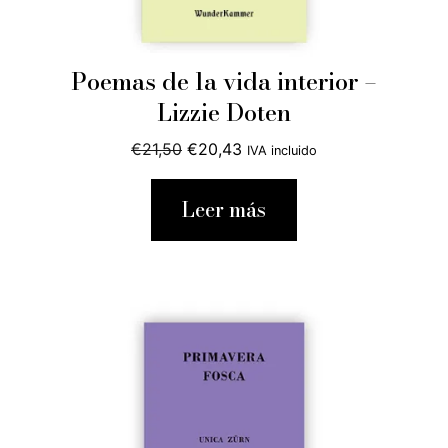
Poemas de la vida interior –
Lizzie Doten
El
El
€
21,50
€
20,43
IVA incluido
precio
precio
original
actual
Leer más
era:
es:
€21,50.
€20,43.