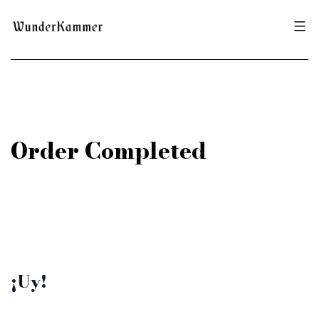
Saltar
Wunderkammer
al
contenido
Order Completed
¡Uy!