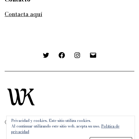
Contacta aquí
Twitter
Facebook
Instagram
Correo
electrónico
Privacidad y cookies. Este sitio utiliza cookies.
© 2026
Wunderkammer
.
Al continuar utilizando este sitio web, acepta su uso.
Política de
privacidad