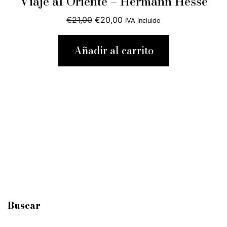
Viaje al Oriente – Hermann Hesse
El
El
€
21,00
€
20,00
IVA incluido
precio
precio
original
actual
Añadir al carrito
era:
es:
€21,00.
€20,00.
Buscar